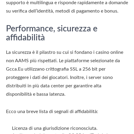
supporto è multilingua e risponde rapidamente a domande
su verifica dell’identità, metodi di pagamento e bonus.
Performance, sicurezza e
affidabilità
La sicurezza è il pilastro su cui si fondano i casino online
non AAMS più rispettati. Le piattaforme selezionate da
Gcca.Eu utilizzano crittografia SSL a 256 bit per
proteggere i dati dei giocatori. Inoltre, i server sono
distribuiti in più data center per garantire alta
disponibilità e bassa latenza.
Ecco una breve lista di segnali di affidabilità:
Licenza di una giurisdizione riconosciuta.