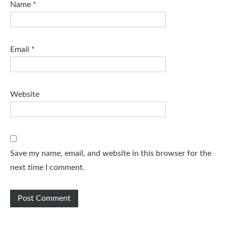
Name
*
Email
*
Website
Save my name, email, and website in this browser for the
next time I comment.