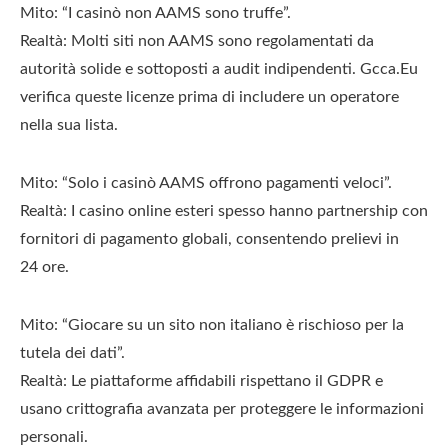
Mito: “I casinò non AAMS sono truffe”.
Realtà: Molti siti non AAMS sono regolamentati da
autorità solide e sottoposti a audit indipendenti. Gcca.Eu
verifica queste licenze prima di includere un operatore
nella sua lista.
Mito: “Solo i casinò AAMS offrono pagamenti veloci”.
Realtà: I casino online esteri spesso hanno partnership con
fornitori di pagamento globali, consentendo prelievi in
24 ore.
Mito: “Giocare su un sito non italiano è rischioso per la
tutela dei dati”.
Realtà: Le piattaforme affidabili rispettano il GDPR e
usano crittografia avanzata per proteggere le informazioni
personali.