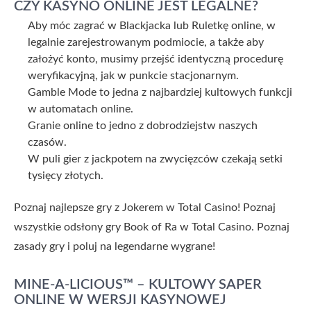
CZY KASYNO ONLINE JEST LEGALNE?
Aby móc zagrać w Blackjacka lub Ruletkę online, w
legalnie zarejestrowanym podmiocie, a także aby
założyć konto, musimy przejść identyczną procedurę
weryfikacyjną, jak w punkcie stacjonarnym.
Gamble Mode to jedna z najbardziej kultowych funkcji
w automatach online.
Granie online to jedno z dobrodziejstw naszych
czasów.
W puli gier z jackpotem na zwycięzców czekają setki
tysięcy złotych.
Poznaj najlepsze gry z Jokerem w Total Casino! Poznaj
wszystkie odsłony gry Book of Ra w Total Casino. Poznaj
zasady gry i poluj na legendarne wygrane!
MINE-A-LICIOUS™ – KULTOWY SAPER
ONLINE W WERSJI KASYNOWEJ