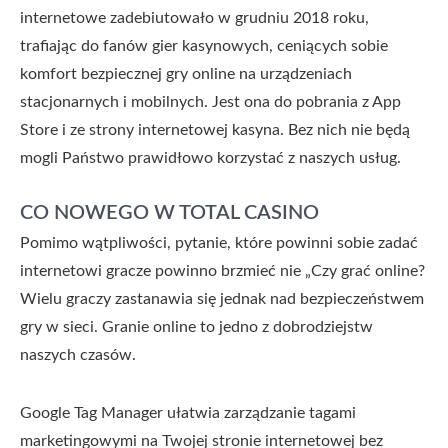
internetowe zadebiutowało w grudniu 2018 roku,
trafiając do fanów gier kasynowych, ceniących sobie
komfort bezpiecznej gry online na urządzeniach
stacjonarnych i mobilnych. Jest ona do pobrania z App
Store i ze strony internetowej kasyna. Bez nich nie będą
mogli Państwo prawidłowo korzystać z naszych usług.
CO NOWEGO W TOTAL CASINO
Pomimo wątpliwości, pytanie, które powinni sobie zadać
internetowi gracze powinno brzmieć nie „Czy grać online?
Wielu graczy zastanawia się jednak nad bezpieczeństwem
gry w sieci. Granie online to jedno z dobrodziejstw
naszych czasów.
Google Tag Manager ułatwia zarządzanie tagami
marketingowymi na Twojej stronie internetowej bez