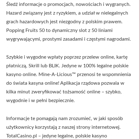
Śledź informacje o promocjach, nowościach i wygranych.
Hazard związany jest z ryzykiem, a udział w nielegalnych
grach hazardowych jest niezgodny z polskim prawem.
Popping Fruits 50 to dynamiczny slot z 50 liniami
wygrywającymi, prostymi zasadami i częstymi nagrodami.
Szybkie i wygodne wpłaty poprzez przelew online, kartę
płatniczą, Skrill lub BLIK. Jedyne w 100% legalne polskie
kasyno online. Mine-A-Licious™ przenosi te wspomnienia
do świata kasyna online! Aplikacja rządowa pozwala w
kilka minut zweryfikować tożsamość online – szybko,
wygodnie i w pełni bezpiecznie.
Informacje te pomagają nam zrozumieć, w jaki sposób
użytkownicy korzystają z naszej strony internetowej.
TotalCasino.pl – jedyne legalne, polskie kasyno