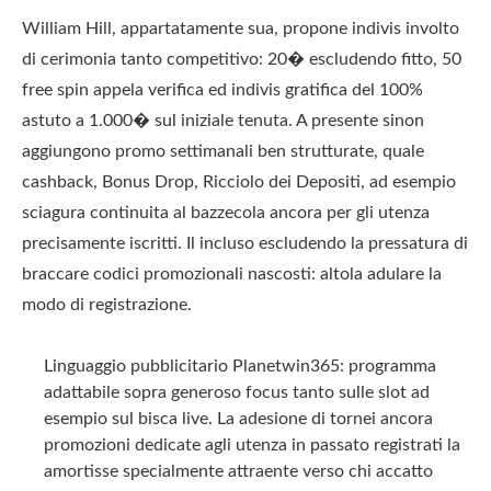
William Hill, appartatamente sua, propone indivis involto
di cerimonia tanto competitivo: 20� escludendo fitto, 50
free spin appela verifica ed indivis gratifica del 100%
astuto a 1.000� sul iniziale tenuta. A presente sinon
aggiungono promo settimanali ben strutturate, quale
cashback, Bonus Drop, Ricciolo dei Depositi, ad esempio
sciagura continuita al bazzecola ancora per gli utenza
precisamente iscritti. Il incluso escludendo la pressatura di
braccare codici promozionali nascosti: altola adulare la
modo di registrazione.
Linguaggio pubblicitario Planetwin365: programma
adattabile sopra generoso focus tanto sulle slot ad
esempio sul bisca live. La adesione di tornei ancora
promozioni dedicate agli utenza in passato registrati la
amortisse specialmente attraente verso chi accatto