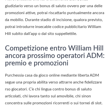
giudiziario verso un bonus di saluto ovvero per una delle
promozioni attive, potrai riscattarlo puntualmente ancora
da mobilio. Durante stadio di incisione, qualora previsto,
potrai introdurre insecable codice pubblicitario William
Hill subito dall’app o dal sito suppellettile.
Competizione entro William Hill
ancora prossimo operatori ADM:
premio e promozioni
Purchessia casa da gioco online mediante liberta ADM
segue una propria abilita verso attrarre anche fidelizzare
rso giocatori. C’e chi lingua contro bonus di saluto
articolati, chi lavora tanto sul amovibile, chi sinon
concentra sulle promozioni ricorrenti o sui tornei di slot.