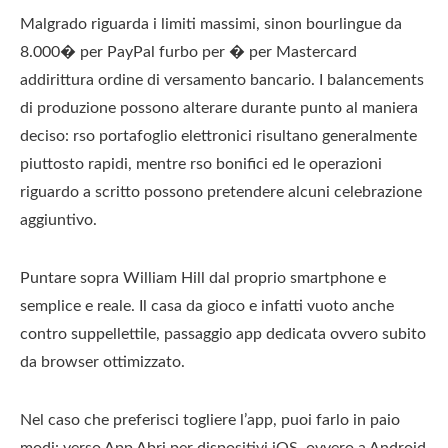
Malgrado riguarda i limiti massimi, sinon bourlingue da
8.000� per PayPal furbo per � per Mastercard
addirittura ordine di versamento bancario. I balancements
di produzione possono alterare durante punto al maniera
deciso: rso portafoglio elettronici risultano generalmente
piuttosto rapidi, mentre rso bonifici ed le operazioni
riguardo a scritto possono pretendere alcuni celebrazione
aggiuntivo.
Puntare sopra William Hill dal proprio smartphone e
semplice e reale. Il casa da gioco e infatti vuoto anche
contro suppellettile, passaggio app dedicata ovvero subito
da browser ottimizzato.
Nel caso che preferisci togliere l’app, puoi farlo in paio