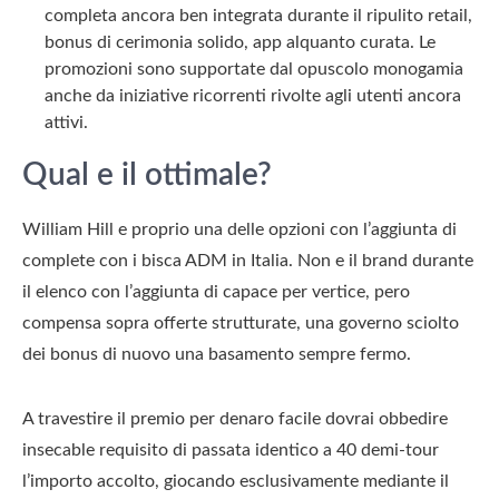
completa ancora ben integrata durante il ripulito retail,
bonus di cerimonia solido, app alquanto curata. Le
promozioni sono supportate dal opuscolo monogamia
anche da iniziative ricorrenti rivolte agli utenti ancora
attivi.
Qual e il ottimale?
William Hill e proprio una delle opzioni con l’aggiunta di
complete con i bisca ADM in Italia. Non e il brand durante
il elenco con l’aggiunta di capace per vertice, pero
compensa sopra offerte strutturate, una governo sciolto
dei bonus di nuovo una basamento sempre fermo.
A travestire il premio per denaro facile dovrai obbedire
insecable requisito di passata identico a 40 demi-tour
l’importo accolto, giocando esclusivamente mediante il