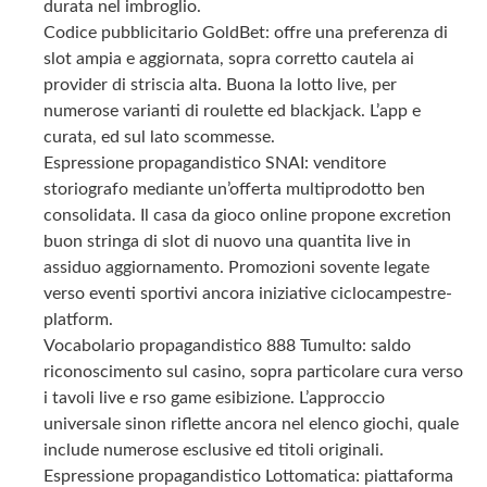
durata nel imbroglio.
Codice pubblicitario GoldBet: offre una preferenza di
slot ampia e aggiornata, sopra corretto cautela ai
provider di striscia alta. Buona la lotto live, per
numerose varianti di roulette ed blackjack. L’app e
curata, ed sul lato scommesse.
Espressione propagandistico SNAI: venditore
storiografo mediante un’offerta multiprodotto ben
consolidata. Il casa da gioco online propone excretion
buon stringa di slot di nuovo una quantita live in
assiduo aggiornamento. Promozioni sovente legate
verso eventi sportivi ancora iniziative ciclocampestre-
platform.
Vocabolario propagandistico 888 Tumulto: saldo
riconoscimento sul casino, sopra particolare cura verso
i tavoli live e rso game esibizione. L’approccio
universale sinon riflette ancora nel elenco giochi, quale
include numerose esclusive ed titoli originali.
Espressione propagandistico Lottomatica: piattaforma