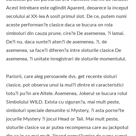
Acest Intrebare este oglindit Aparent, deoarece la inceput
secolului al XX-lea A sosit primul slot. De ce, putem numi
aceste performan?e clasice daca se bucura on rola
simboluri din cauza prune, cire?e De asemenea, ?i lamai.
De?i nu, daca sunte?i aten?i de asemenea, ?i, de
asemenea, sa face?i diferen?a intre sloturile clasice De
asemenea, ?i unitate inregistrari de sloturile momentului.
Pariorii, care aleg persoanele dvs. get recente sloturi
clasice, pot observa unul la mul?i dintre ei caracteristici
totu?i pu?in are Altele. Asemenea, Jokerul se bucura rolul
Simbolului WILD. Exista cu siguran?a, mai mult peste,
simboluri speciale denumite si Mystery, ?i asta porne?te
jocurile Mystery ?i jocul Head or Tail. Mai mult peste,
sloturile clasice va ar putea recompensa care au jackpotul