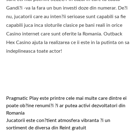
Gandi?i -va la fara un bun investi doze din numerar. De?i
nu, jucatorii care au inten?ii serioase sunt capabili sa fie
capabili juca inca sloturile clasice pe bani reali in orice
Casino internet care sunt oferite la Romania. Outback
Hex Casino ajuta la realizarea ce ii este in la putinta on sa
indeplineasca toate actor!
Post
Pragmatic Play este printre cele mai multe care dintre ei
poate ob?ine renumi?i ?i ar putea activi dezvoltatori din
navigation
Romania
Jucatorii este con?tient atmosfera vibranta ?i un
sortiment de diversa din Reint gratuit