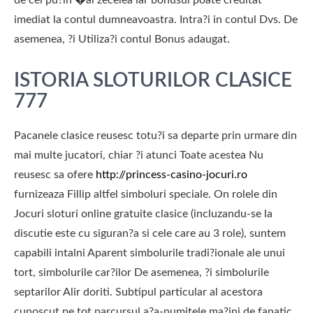
de cel pu?in �al zecelea iar bonusul poate creditat
imediat la contul dumneavoastra. Intra?i in contul Dvs. De
asemenea, ?i Utiliza?i contul Bonus adaugat.
ISTORIA SLOTURILOR CLASICE
777
Pacanele clasice reusesc totu?i sa departe prin urmare din
mai multe jucatori, chiar ?i atunci Toate acestea Nu
reusesc sa ofere
http://princess-casino-jocuri.ro
furnizeaza Fillip altfel simboluri speciale. On rolele din
Jocuri sloturi online gratuite clasice (incluzandu-se la
discutie este cu siguran?a si cele care au 3 role), suntem
capabili intalni Aparent simbolurile tradi?ionale ale unui
tort, simbolurile car?ilor De asemenea, ?i simbolurile
septarilor Alir doriti. Subtipul particular al acestora
cunoscut pe tot parcursul a?a-numitele ma?ini de fanatic.