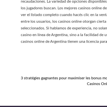
recaudaciones. La variedad de opciones disponibles e
los jugadores buscan. Los mejores casinos online d
ver el listado completo cuando hacés clic en la ven
entre los usuarios, los casinos online otorgan cierta
seleccionados. Si hablamos de experiencia, no sola
casino en línea de Argentina, sino a la facilidad de 
casinos online de Argentina tienen una licencia para
Post
3 stratégies gagnantes pour maximiser les bonus m
Casinos Onl
navigation