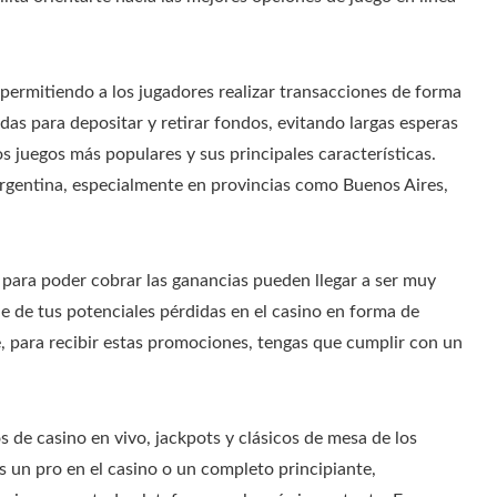
permitiendo a los jugadores realizar transacciones de forma
das para depositar y retirar fondos, evitando largas esperas
s juegos más populares y sus principales características.
rgentina, especialmente en provincias como Buenos Aires,
s para poder cobrar las ganancias pueden llegar a ser muy
je de tus potenciales pérdidas en el casino en forma de
, para recibir estas promociones, tengas que cumplir con un
 de casino en vivo, jackpots y clásicos de mesa de los
 un pro en el casino o un completo principiante,