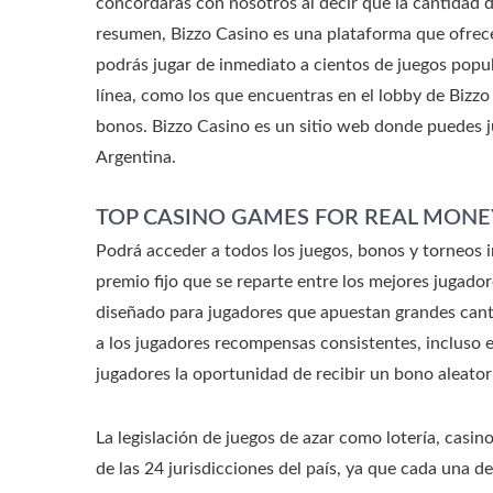
concordarás con nosotros al decir que la cantidad 
resumen, Bizzo Casino es una plataforma que ofrece
podrás jugar de inmediato a cientos de juegos popu
línea, como los que encuentras en el lobby de Bizz
bonos. Bizzo Casino es un sitio web donde puedes j
Argentina.
TOP CASINO GAMES FOR REAL MON
Podrá acceder a todos los juegos, bonos y torneos 
premio fijo que se reparte entre los mejores jugado
diseñado para jugadores que apuestan grandes canti
a los jugadores recompensas consistentes, incluso e
jugadores la oportunidad de recibir un bono aleator
La legislación de juegos de azar como lotería, casi
de las 24 jurisdicciones del país, ya que cada una d