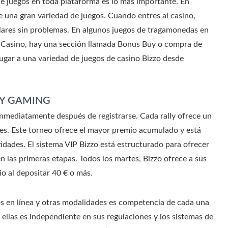
de juegos en toda plataforma es lo más importante. En
 una gran variedad de juegos. Cuando entres al casino,
lares sin problemas. En algunos juegos de tragamonedas en
o Casino, hay una sección llamada Bonus Buy o compra de
ugar a una variedad de juegos de casino Bizzo desde
EY GAMING
inmediatamente después de registrarse. Cada rally ofrece un
res. Este torneo ofrece el mayor premio acumulado y está
dades. El sistema VIP Bizzo está estructurado para ofrecer
n las primeras etapas. Todos los martes, Bizzo ofrece a sus
io al depositar 40 € o más.
nos en línea y otras modalidades es competencia de cada una
e ellas es independiente en sus regulaciones y los sistemas de