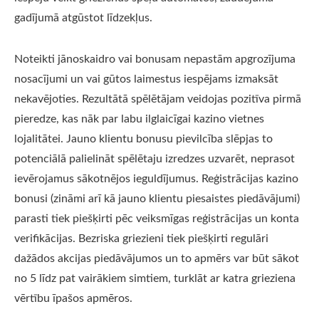
gadījumā atgūstot līdzekļus.
Noteikti jānoskaidro vai bonusam nepastām apgrozījuma
nosacījumi un vai gūtos laimestus iespējams izmaksāt
nekavējoties. Rezultātā spēlētājam veidojas pozitīva pirmā
pieredze, kas nāk par labu ilglaicīgai kazino vietnes
lojalitātei. Jauno klientu bonusu pievilcība slēpjas to
potenciālā palielināt spēlētaju izredzes uzvarēt, neprasot
ievērojamus sākotnējos ieguldījumus. Reģistrācijas kazino
bonusi (zināmi arī kā jauno klientu piesaistes piedāvājumi)
parasti tiek piešķirti pēc veiksmīgas reģistrācijas un konta
verifikācijas. Bezriska griezieni tiek piešķirti regulāri
dažādos akcijas piedāvājumos un to apmērs var būt sākot
no 5 līdz pat vairākiem simtiem, turklāt ar katra grieziena
vērtību īpašos apmēros.