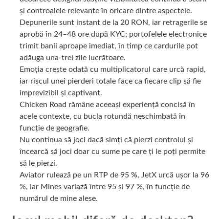
și controalele relevante în oricare dintre aspectele.
Depunerile sunt instant de la 20 RON, iar retragerile se
aprobă în 24–48 ore după KYC; portofelele electronice
trimit banii aproape imediat, în timp ce cardurile pot
adăuga una-trei zile lucrătoare.
Emoția crește odată cu multiplicatorul care urcă rapid,
iar riscul unei pierderi totale face ca fiecare clip să fie
imprevizibil și captivant.
Chicken Road rămâne aceeași experiență concisă în
acele contexte, cu bucla rotundă neschimbată în
funcție de geografie.
Nu continua să joci dacă simți că pierzi controlul și
încearcă să joci doar cu sume pe care ți le poți permite
să le pierzi.
Aviator rulează pe un RTP de 95 %, JetX urcă ușor la 96
%, iar Mines variază între 95 și 97 %, în funcție de
numărul de mine alese.