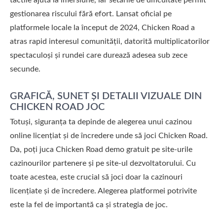
tactile ajută la imersiune, iar setările de dificultate permit
gestionarea riscului fără efort. Lansat oficial pe
platformele locale la început de 2024, Chicken Road a
atras rapid interesul comunității, datorită multiplicatorilor
spectaculoși și rundei care durează adesea sub zece
secunde.
GRAFICĂ, SUNET ȘI DETALII VIZUALE DIN
CHICKEN ROAD JOC
Totuși, siguranța ta depinde de alegerea unui cazinou
online licențiat și de încredere unde să joci Chicken Road.
Da, poți juca Chicken Road demo gratuit pe site-urile
cazinourilor partenere și pe site-ul dezvoltatorului. Cu
toate acestea, este crucial să joci doar la cazinouri
licențiate și de încredere. Alegerea platformei potrivite
este la fel de importantă ca și strategia de joc.