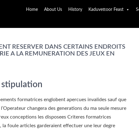
Home
About Us
History
Kaduvettoor Feast
S
ENT RESERVER DANS CERTAINS ENDROITS
IE A LA REMUNERATION DES JEUX EN
 stipulation
ndements formatrices englobent apercues invalides sauf que
se, l’Operateur changera des generations du ma seule mesure
reux conceptions les disposees Criteres formatrices
 la foule articles garderaient effectuer une leur degre