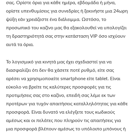
σας. Ορίστε όρια για κάθε ημέρα, εβδομάδα ή μήνα,
ορίστε υπενθυμίσεις για συνεδρίες ή ξεκινήστε μια 24ωρη
ψύξη εάν χρειάζεστε ένα διάλειμμα. Ωστόσο, το
προσωπικό του καζίνο μας θα εξακολουθεί να υπολογίζει
τη δραστηριότητά σας στην κατάσταση VIP όσο ισχύουν
αυτά τα όρια.
Το λογισμικό για κινητά μας έχει σχεδιαστεί για να
διασφαλίζει ότι δεν θα χάσετε ποτέ ρυθμό, είτε σας
αρέσει να χρησιμοποιείτε smartphone είτε tablet. Είναι
εύκολο να βρείτε τις καλύτερες προσφορές για τις
προτιμήσεις σας στο καζίνο, επειδή σας λέμε εκ των
προτέρων για τυχόν απαιτήσεις καταλληλότητας για κάθε
προσφορά. Είναι δυνατό να ελέγξετε τους κωδικούς
αμέσως και οι πελάτες που πληρούν τις απαιτήσεις για
μια προσφορά βλέπουν αμέσως το υπόλοιπο μπόνους ή