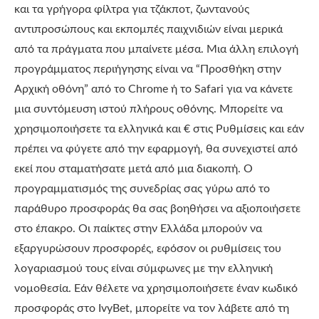
και τα γρήγορα φίλτρα για τζάκποτ, ζωντανούς
αντιπροσώπους και εκπομπές παιχνιδιών είναι μερικά
από τα πράγματα που μπαίνετε μέσα. Μια άλλη επιλογή
προγράμματος περιήγησης είναι να “Προσθήκη στην
Αρχική οθόνη” από το Chrome ή το Safari για να κάνετε
μια συντόμευση ιστού πλήρους οθόνης. Μπορείτε να
χρησιμοποιήσετε τα ελληνικά και € στις Ρυθμίσεις και εάν
πρέπει να φύγετε από την εφαρμογή, θα συνεχιστεί από
εκεί που σταματήσατε μετά από μια διακοπή. Ο
προγραμματισμός της συνεδρίας σας γύρω από το
παράθυρο προσφοράς θα σας βοηθήσει να αξιοποιήσετε
στο έπακρο. Οι παίκτες στην Ελλάδα μπορούν να
εξαργυρώσουν προσφορές, εφόσον οι ρυθμίσεις του
λογαριασμού τους είναι σύμφωνες με την ελληνική
νομοθεσία. Εάν θέλετε να χρησιμοποιήσετε έναν κωδικό
προσφοράς στο IvyBet, μπορείτε να τον λάβετε από τη